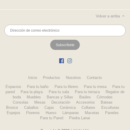
Volver a arriba
Inicio
Productos
Nosotros
Contacto
Espacios
Para tu baño
Para tu librero
Para tu mesa
Para tu
pared
Para la playa
Para tu sala
Para tu terraza
Regalos de
boda
Muebles
Bancas y Sillas
Baúles
Cómodas
Consolas
Mesas
Decoración
Accesorios
Bateas
Bronce
Caballos
Cajas
Cerámica
Collares
Esculturas
Espejos
Floreros
Hueso
Lámparas
Macetas
Paneles
Para tu Pared
Piedra Lanai