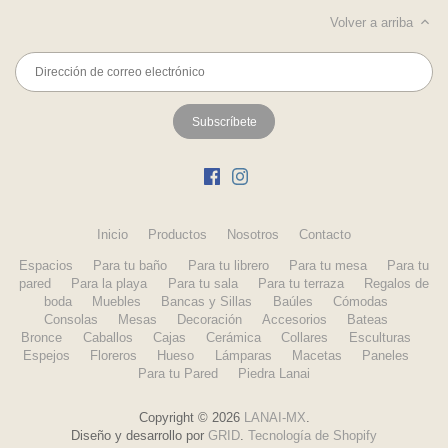
Volver a arriba
Inicio
Productos
Nosotros
Contacto
Espacios
Para tu baño
Para tu librero
Para tu mesa
Para tu
pared
Para la playa
Para tu sala
Para tu terraza
Regalos de
boda
Muebles
Bancas y Sillas
Baúles
Cómodas
Consolas
Mesas
Decoración
Accesorios
Bateas
Bronce
Caballos
Cajas
Cerámica
Collares
Esculturas
Espejos
Floreros
Hueso
Lámparas
Macetas
Paneles
Para tu Pared
Piedra Lanai
Copyright © 2026
LANAI-MX
.
Diseño y desarrollo por
GRID
.
Tecnología de Shopify