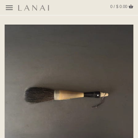
0 / $ 0.00