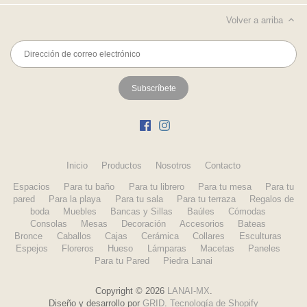
Volver a arriba
Inicio
Productos
Nosotros
Contacto
Espacios
Para tu baño
Para tu librero
Para tu mesa
Para tu
pared
Para la playa
Para tu sala
Para tu terraza
Regalos de
boda
Muebles
Bancas y Sillas
Baúles
Cómodas
Consolas
Mesas
Decoración
Accesorios
Bateas
Bronce
Caballos
Cajas
Cerámica
Collares
Esculturas
Espejos
Floreros
Hueso
Lámparas
Macetas
Paneles
Para tu Pared
Piedra Lanai
Copyright © 2026
LANAI-MX
.
Diseño y desarrollo por
GRID
.
Tecnología de Shopify