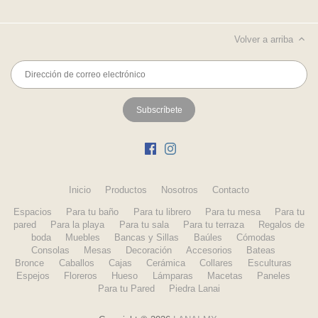
Volver a arriba
Inicio
Productos
Nosotros
Contacto
Espacios
Para tu baño
Para tu librero
Para tu mesa
Para tu
pared
Para la playa
Para tu sala
Para tu terraza
Regalos de
boda
Muebles
Bancas y Sillas
Baúles
Cómodas
Consolas
Mesas
Decoración
Accesorios
Bateas
Bronce
Caballos
Cajas
Cerámica
Collares
Esculturas
Espejos
Floreros
Hueso
Lámparas
Macetas
Paneles
Para tu Pared
Piedra Lanai