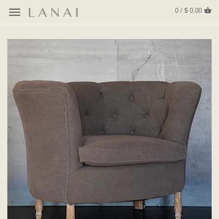
0 / $ 0.00